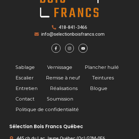
418-841-3466
info@selectionboisfrancs.com
Sablage
Vernissage
Plancher huilé
Escalier
Remise à neuf
Teintures
Entretien
Réalisations
Blogue
Contact
Soumission
Politique de confidentialité
Sélection Bois Francs Québec
445 ch du Lac Jaune Québec (Qc) G2M-0E6