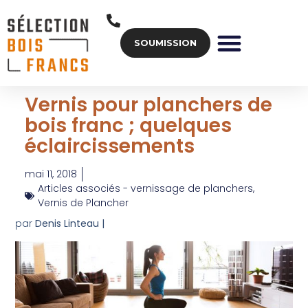
SOUMISSION
PLANCHER HUILÉ
REMISE À NEUF
Vernis pour planchers de
bois franc ; quelques
éclaircissements
mai 11, 2018
Articles associés - vernissage de planchers
,
Vernis de Plancher
par
Denis Linteau |