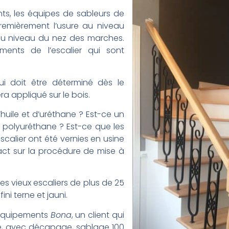
ents, les équipes de sableurs de
premièrement l’usure au niveau
au niveau du nez des marches.
léments de l’escalier qui sont
i doit être déterminé dès le
ra appliqué sur le bois.
huile et d’uréthane ? Est-ce un
 polyuréthane ? Est-ce que les
calier ont été vernies en usine
t sur la procédure de mise à
 les vieux escaliers de plus de 25
ni terne et jauni.
 équipements
Bona
, un client qui
e, avec décapage, sablage 100