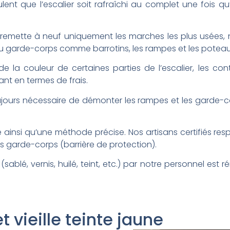
ent que l’escalier soit rafraîchi au complet une fois qu
’on remette à neuf uniquement les marches les plus usées, n
u garde-corps comme barrotins, les rampes et les poteaux,
e la couleur de certaines parties de l’escalier, les c
ant en termes de frais.
oujours nécessaire de démonter les rampes et les garde-c
 ainsi qu’une méthode précise. Nos artisans certifiés r
es garde-corps (barrière de protection).
blé, vernis, huilé, teint, etc.) par notre personnel est réin
t vieille teinte jaune