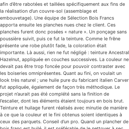
afin d’être rabotées et taillées spécifiquement aux fins de
la réalisation d’un couvre-sol (assemblage et
embouvetage). Une équipe de Sélection Bois Francs
apporta ensuite les planches nues chez le client. Ces
planches furent donc posées « nature ». Un ponçage sans
poussière suivit, puis ce fut la teinture. Comme le frêne
présente une robe plutôt fade, la coloration était
importante. Là aussi, rien ne fut négligé : teinture Ancestral
Hazelnut, appliquée en couches successives. La couleur ne
devait pas être trop foncée pour pouvoir contraster avec
les boiseries omniprésentes. Quant au fini, on voulait un
look très naturel ; une huile pure du fabricant italien Carver
fut appliquée, également de façon très méthodique. Le
projet n’aurait pas été complété sans la finition de
l’escalier, dont les éléments étaient toujours en bois brut.
Teinture et huilage furent réalisés avec minutie de manière
à ce que la couleur et le fini obtenus soient identiques à
ceux des parquets. Conseil d’un pro. Quand un plancher de
bois franc est huilé, il est préférable de le nettoyer à sec